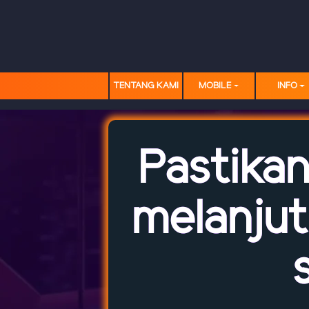
TENTANG KAMI
MOBILE
INFO
Pastikan
melanju