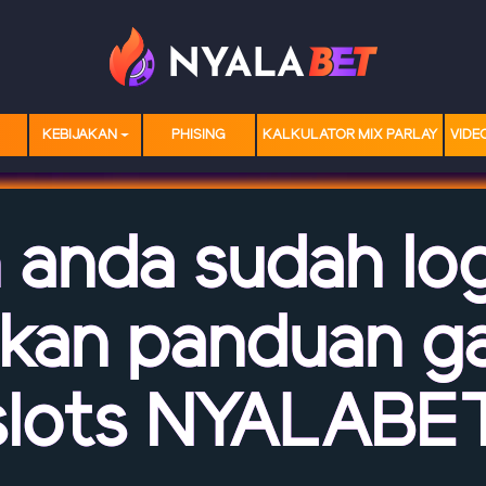
KEBIJAKAN
PHISING
KALKULATOR MIX PARLAY
VIDE
 anda sudah lo
tkan panduan g
slots NYALABET